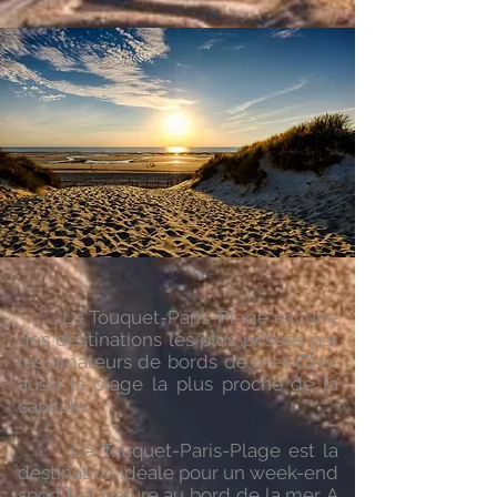
Le Touquet-Paris-Plage est une
des destinations les plus prisées par
les amateurs de bords de mer. C'est
aussi la plage la plus proche de la
capitale.
Le Touquet-Paris-Plage est la
destination idéale pour un week-end
sportif et nature au bord de la mer. A